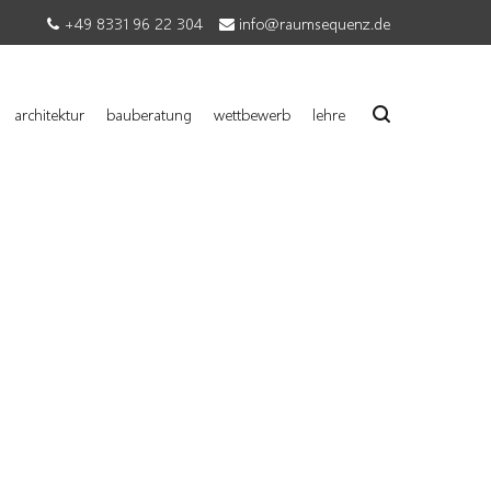
+49 8331 96 22 304
info@raumsequenz.de
architektur
bauberatung
wettbewerb
lehre