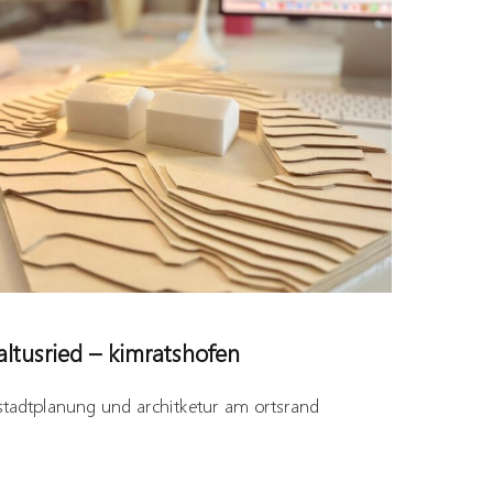
altusried – kimratshofen
stadtplanung und architketur am ortsrand