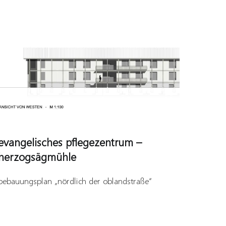
evangelisches pflegezentrum –
herzogsägmühle
bebauungsplan „nördlich der oblandstraße“