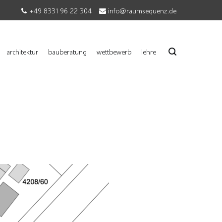
+49 8331 96 22 304
info@raumsequenz.de
architektur
bauberatung
wettbewerb
lehre