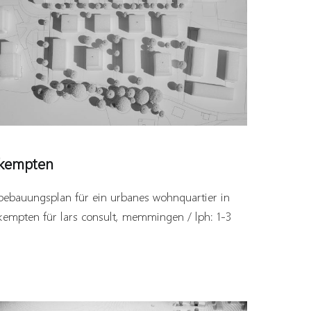
kempten
bebauungsplan für ein urbanes wohnquartier in
kempten für lars consult, memmingen / lph: 1-3