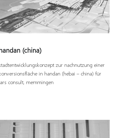
handan (china)
stadtentwicklungskonzept zur nachnutzung einer
konversionsfläche in handan (hebai – china) für
lars consult, memmingen