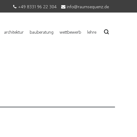
+49 8331 96 22 304
info@raumsequenz.de
architektur
bauberatung
wettbewerb
lehre